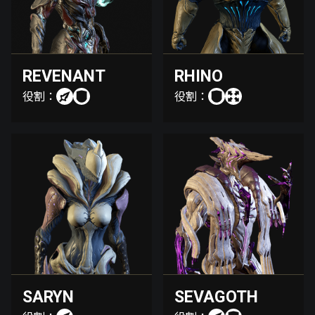
REVENANT
RHINO
役割：
役割：
SARYN
SEVAGOTH