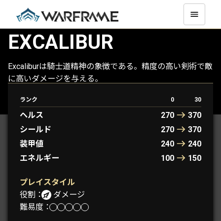
EXCALIBUR
Excaliburは騎士道精神の象徴である。精度の高い剣術で敵
に高いダメージを与える。
ランク
0
30
PROTOFRAMES： ARTHUR
ヘルス
270
370
シールド
270
370
装甲値
240
240
エネルギー
100
150
プレイスタイル
役割：
ダメージ
難易度：