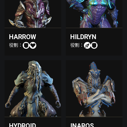
HARROW
HILDRYN
役割：
役割：
HYDROID
INAROS