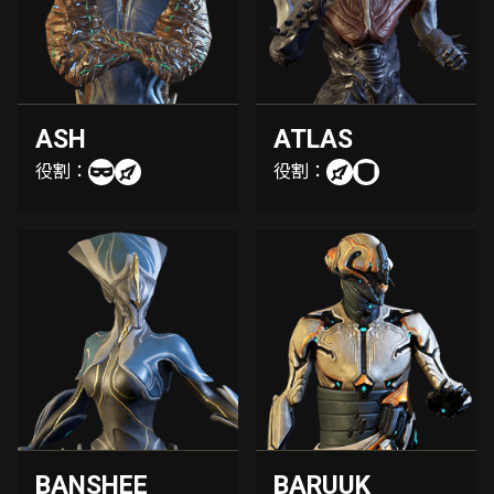
ASH
ATLAS
役割：
役割：
BANSHEE
BARUUK