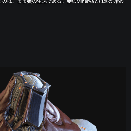
いるのは、まま娘の生還である。妻のMinervaとは熱が冷め