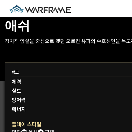
애쉬
정치적 암살을 중심으로 했던 오로킨 유파의 수호성인을 목도하
랭크
프로토프레임: 료쿠
체력
실드
방어력
에너지
플레이 스타일