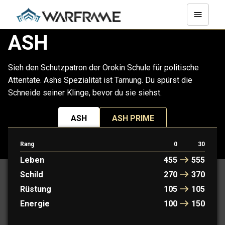
ASH
Sieh den Schutzpatron der Orokin Schule für politische
Attentate. Ashs Spezialität ist Tarnung. Du spürst die
Schneide seiner Klinge, bevor du sie siehst.
ASH
ASH PRIME
Rang
0
30
PROTOFRAME: RYOKU
Leben
455
555
Schild
270
370
Rüstung
105
105
Energie
100
150