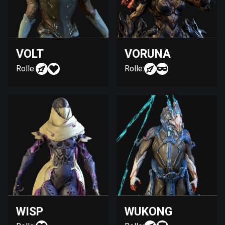
VOLT
VORUNA
Rolle:
Rolle:
WISP
WUKONG