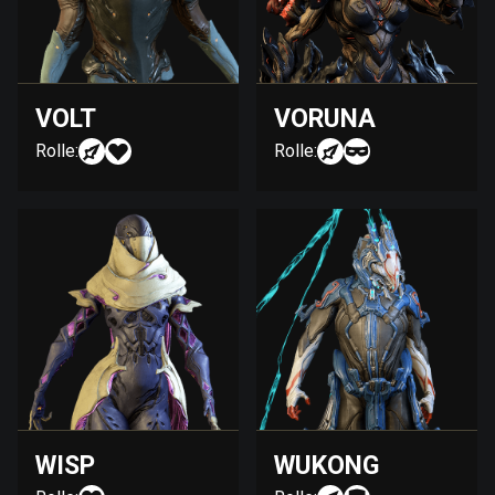
VOLT
VORUNA
Rolle:
Rolle:
WISP
WUKONG