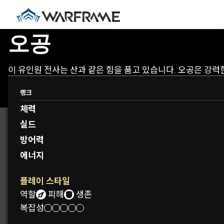
오공
이 유인원 전사는 산과 같은 힘을 품고 있습니다. 오공은 강력
랭크
체력
실드
방어력
에너지
플레이 스타일
역할:
피해
생존
복잡성: