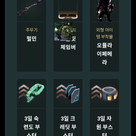
주무기
소총 모드
외형 아이
템 부착물
펄민
스플릿
오퓰라
체임버
이페메
라
3일 숙
3일 크
3일 자
련도 부
레딧 부
원 부스
스터
스터
터