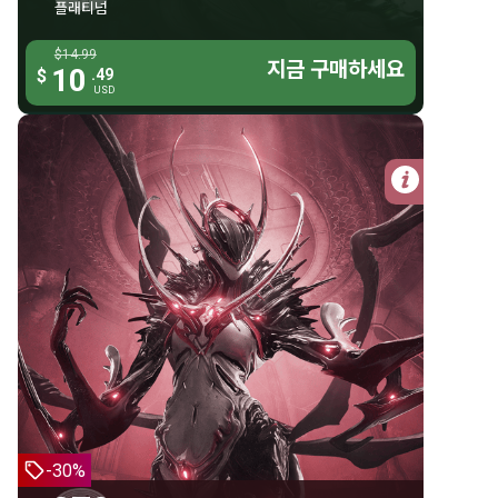
플래티넘
오공 스톤 모나크 글리프
$14.99
$14.99
7일 숙련도 부스터
지금 구매하세요
지금 구매하세요
10
10
$
.49
.49
$
USD
USD
자세한 
370 플래티넘
오락시아 번들
370 플래티넘
오락시아
사이오티드
-30%
스피너렉스