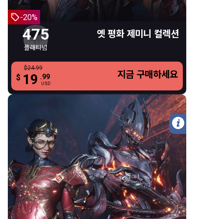
로스 제미니 스킨
-20%
마리 제미니 스킨
475
옛 평화 제미니 컬렉션
플래티넘
$24.99
$24.99
지금 구매하세요
지금 구매하세요
19
19
$
.99
.99
$
USD
USD
자세한 
275 플래티넘
옛 평화 우리엘 번들
275 플래티넘