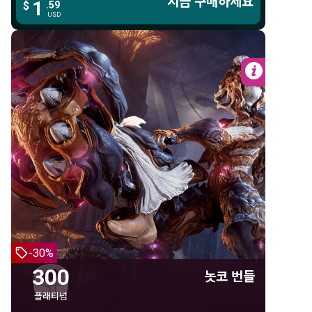
지금 구매하세요
지금 구매하세요
1
1
$
.59
.59
$
USD
USD
자세한 
300 플래티넘
놋코 번들
300 플래티넘
놋코
놋코 마이코라이자 헬멧
-30%
아르뷰셉
300
놋코 번들
카란텔 샨다나
플래티넘
스프로들링 이페메라