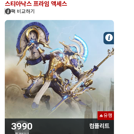
스티아낙스 프라임 액세스
팩 비교하기
자세한 
3990 플래티넘
컴플리트
3990 플래티넘
스티아낙스 프라임
아펜티스 프라임
유행
아쏘다이 프라임
3990
컴플리트
라넥스 프라임 샨다나