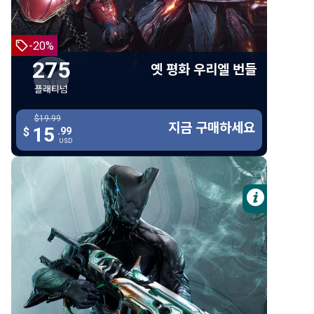
우리엘
빈퀴부스
-20%
우리엘 아스모디온 헬멧
275
옛 평화 우리엘 번들
대 카르누스 후드
플래티넘
대 카르누스 퀴라스
$19.99
$19.99
대 카르누스 슬리브
지금 구매하세요
지금 구매하세요
15
15
$
.99
.99
$
USD
USD
대 카르누스 그리브
대 카르누스 레갈리아
해로잉 스파이어
자세한 
인페르넘 왕좌
3일 숙련도 부스터
100 플래티넘
스타터 무기 팩