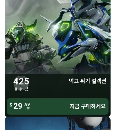
425 플래티넘
먹고 튀기 컬렉션
425 플래티넘
가우스 모토 스킨
액셀트라 니트로스 스킨
그렌델 터비스 스킨
425
먹고 튀기 컬렉션
바이저 시그나
플래티넘
테일핀 샨다나
29
29
펜드-RX 체스트 아머
$
.99
.99
$
지금 구매하세요
지금 구매하세요
USD
USD
세라빌리스 중도검 스킨
플랭크온 시그나