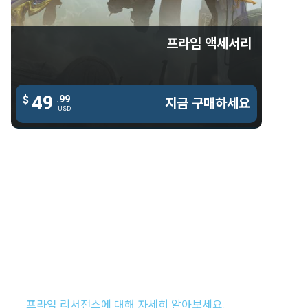
다우루스 프라임 체스트 플레이트
다우루스 프라임 레그 플레이트
프라임 액세서리
타로스 & 악시오스 프라임 장식
90일 숙련도 부스터
49
49
90일 자원 부스터
$
.99
.99
$
지금 구매하세요
지금 구매하세요
USD
USD
리갈 아야
리갈 아야는 바르지아의 상점에서 프라임 워프레임, 무기, 액세
서리 및 번들을 즉시 구입하는 데 사용되는 프리미엄 화폐입니
다.
프라임 리서전스에 대해 자세히 알아보세요.