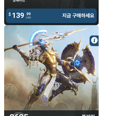
플래티넘
다우루스 프라임 숄더 플레이트
139
139
다우루스 프라임 체스트 플레이트
$
.99
.99
$
지금 구매하세요
지금 구매하세요
USD
USD
다우루스 프라임 레그 플레이트
타로스 & 악시오스 프라임 장식
스티아낙스 프라임 글리프 - 밝음
자세한 
스티아낙스 프라임 글리프 - 어두움
90일 숙련도 부스터
90일 자원 부스터
2625 플래티넘
프라임
2625 플래티넘
스티아낙스 프라임
아펜티스 프라임
아쏘다이 프라임