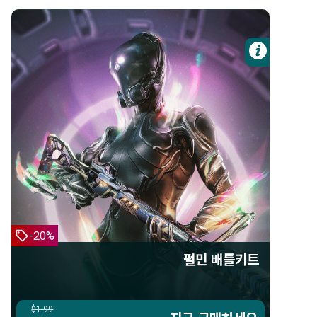
자세한 
펄민
펄민 배틀키트
펄민
스플릿 체임버
오퓰라 이페메라
-20%
3일 숙련도 부스터
펄민 배틀키트
3일 크레딧 부스터
3일 자원 부스터
$1.99
$1.99