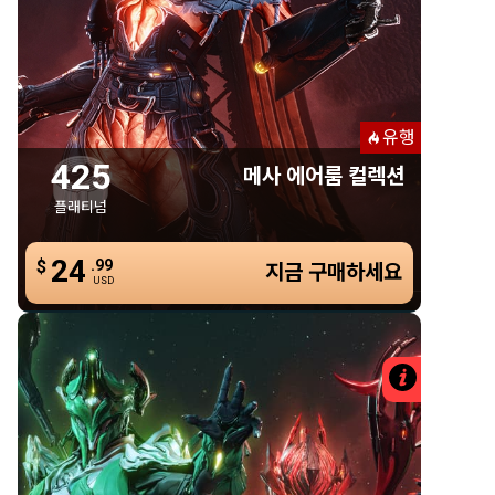
메사 에어룸 컬렉션
425 플래티넘
메사 에어룸 스킨
메사 에어룸 시그나
유행
메사 에어룸 색상 팔레트
425
메사 에어룸 컬렉션
메사 에어룸 시질
플래티넘
메사 에어룸 프렉스
24
24
메사 에어룸 글리프
$
.99
.99
$
지금 구매하세요
지금 구매하세요
USD
USD
자세한 
565 플래티넘