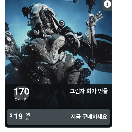
럼박스 택티컬 샨다나
자세한 
토르본 체스트 아머
프라크투르 이페메라
스피드업 ft. 그렌델
170 플래티넘
하이퍼 저글 ft. 가우스
그림자 화가 번들
킥백 시질
170 플래티넘
로드 래쉬 시질
폴리
가우스 스피드웨이 글리프
엔카우스
그렌델 롤 아웃 글리프
폴리 스푸마토 헬멧
170
그림자 화가 번들
템퍼라 앰프 스킨
플래티넘
폴리의 풍선
19
19
$
.99
.99
$
지금 구매하세요
지금 구매하세요
USD
USD