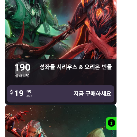
190 플래티넘
성좌들 시리우스 & 오리온 번들
190 플래티넘
시리우스 & 오리온
프라이드
라스
190
성좌들 시리우스 & 오리온 번들
성좌들 퓨전 디스플레이
플래티넘
쌍둥이 아기 요람 장식
19
19
$
.99
.99
$
지금 구매하세요
지금 구매하세요
USD
USD
자세한 