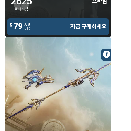
2625
프라임
스티아낙스 프라임 글리프 - 밝음
플래티넘
스티아낙스 프라임 글리프 - 어두움
79
79
$
.99
.99
$
지금 구매하세요
지금 구매하세요
USD
USD
자세한 
1050 플래티넘
무기
1050 플래티넘
아펜티스 프라임
아쏘다이 프라임