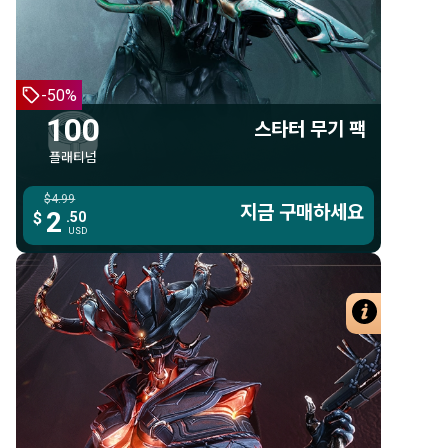
100 플래티넘
아이올락
서레이션
-50%
100
스타터 무기 팩
플래티넘
$4.99
$4.99
지금 구매하세요
지금 구매하세요
2
2
$
.50
.50
$
USD
USD
자세한 
425 플래티넘