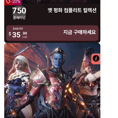
-20%
우리엘 아스모디온 헬멧
750
옛 평화 컴플리트 컬렉션
리온 제미니 스킨
플래티넘
로스 제미니 스킨
$44.99
$44.99
마리 제미니 스킨
지금 구매하세요
지금 구매하세요
35
35
$
.99
.99
$
USD
USD
대 카르누스 후드
대 카르누스 퀴라스
대 카르누스 슬리브
자세한 
대 카르누스 그리브
대 카르누스 레갈리아
해로잉 스파이어
475 플래티넘
인페르넘 왕좌
옛 평화 제미니 컬렉션
3일 숙련도 부스터
475 플래티넘
7일 자원 부스터
리온 제미니 스킨