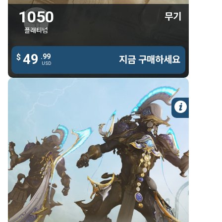
1050
무기
플래티넘
49
49
$
.99
.99
$
지금 구매하세요
지금 구매하세요
USD
USD
자세한 
라넥스 프라임 샨다나
프라임 액세서리
라넥스 프라임 샨다나
다우루스 프라임 숄더 플레이트