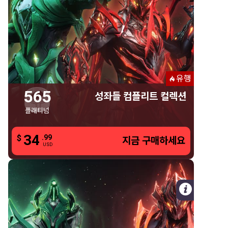
성좌들 컴플리트 컬렉션
565 플래티넘
시리우스 & 오리온
프라이드
유행
라스
565
성좌들 컴플리트 컬렉션
료쿠 제미니 스킨
플래티넘
비나 제미니 스킨
34
34
성좌들 퓨전 디스플레이
$
.99
.99
$
지금 구매하세요
지금 구매하세요
USD
USD
쌍둥이 아기 요람 장식
자세한 