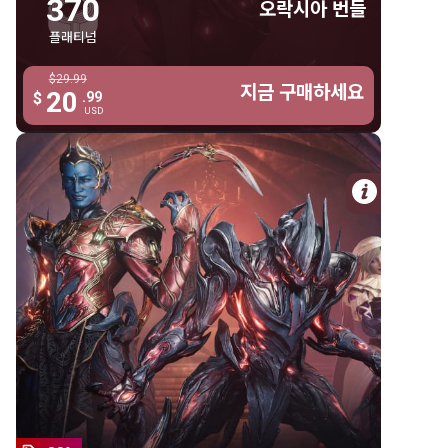
370
오락시아 번들
오락시아 첼리세라 헬멧
플래티넘
아라크나 암 아머
$29.99
$29.99
아라크나 체스트 아머
지금 구매하세요
지금 구매하세요
20
20
$
.99
.99
$
USD
USD
아라크나 레그 아머
지기엘라 이페메라
스커틀러
자세한 
750 플래티넘
옛 평화 컴플리트 컬렉션
750 플래티넘
우리엘
빈퀴부스