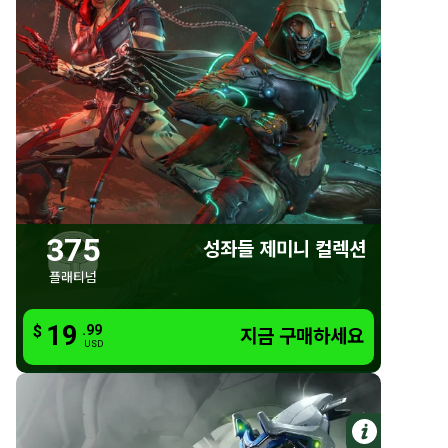
375 플래티넘
성좌들 제미니 컬렉션
375 플래티넘
료쿠 제미니 스킨
비나 제미니 스킨
375
성좌들 제미니 컬렉션
플래티넘
19
19
$
.99
.99
$
지금 구매하세요
지금 구매하세요
USD
USD
자세한 