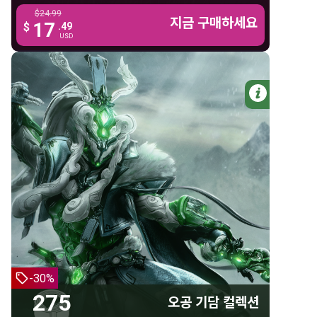
$24.99
$24.99
스프로들링
지금 구매하세요
지금 구매하세요
17
17
$
.49
.49
$
USD
USD
자세한 
275 플래티넘
오공 기담 컬렉션
275 플래티넘
오공 기담 스킨
천지 태양 & 달 스킨
-30%
이모탈 브레스 수가트라
275
오공 기담 컬렉션
오공 기담 시질