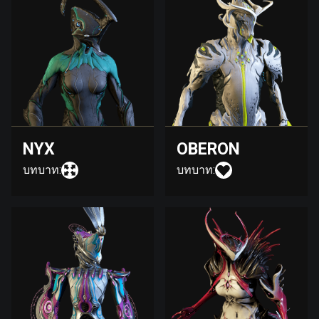
NYX
OBERON
บทบาท:
บทบาท: