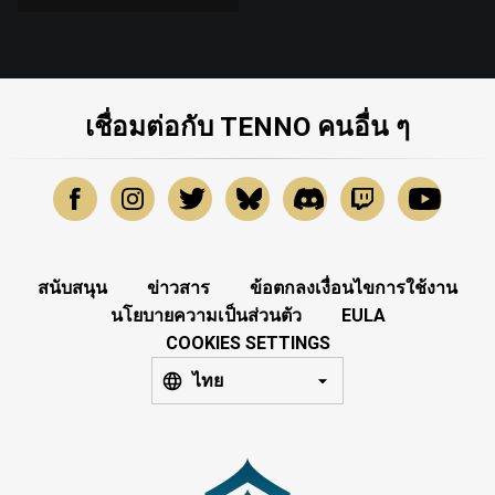
เชื่อมต่อกับ TENNO คนอื่น ๆ
สนับสนุน
ข่าวสาร
ข้อตกลงเงื่อนไขการใช้งาน
นโยบายความเป็นส่วนตัว
EULA
COOKIES SETTINGS
ไทย