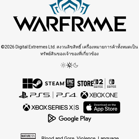
©2026 Digital Extremes Ltd. สงวนลิขสิทธิ์ เครื่องหมายการค้าทั้งหมดเป็น
ทรัพย์สินของเจ้าของที่เกี่ยวข้อง
Blood and Gore, Violence, Language