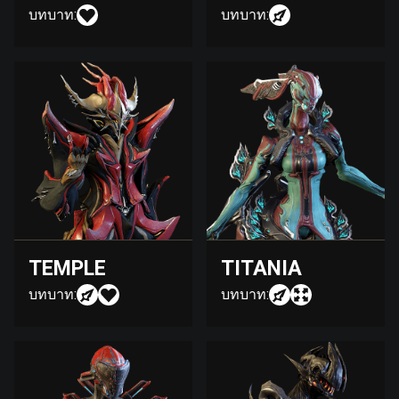
บทบาท:
บทบาท:
TEMPLE
TITANIA
บทบาท:
บทบาท: