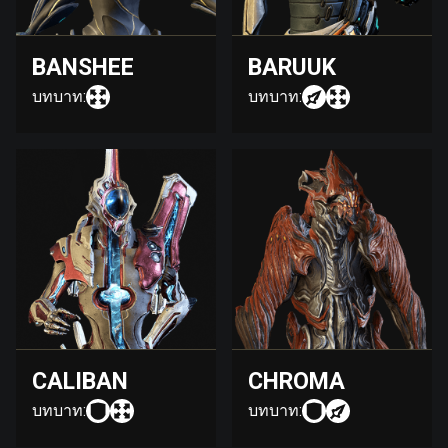
BANSHEE
BARUUK
บทบาท:
บทบาท:
CALIBAN
CHROMA
บทบาท:
บทบาท: