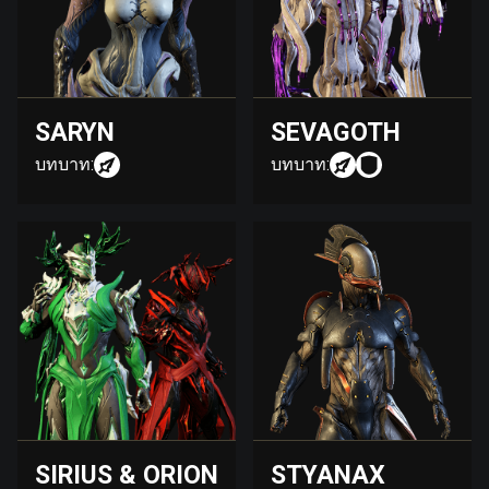
SARYN
SEVAGOTH
บทบาท:
บทบาท:
SIRIUS & ORION
STYANAX