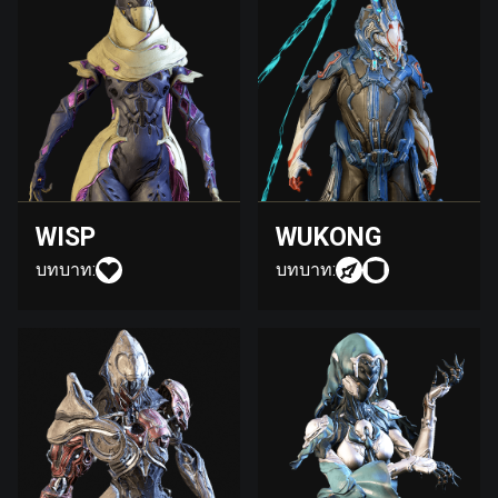
WISP
WUKONG
บทบาท:
บทบาท: