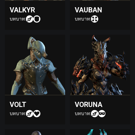
VALKYR
VAUBAN
บทบาท:
บทบาท:
VOLT
VORUNA
บทบาท:
บทบาท: