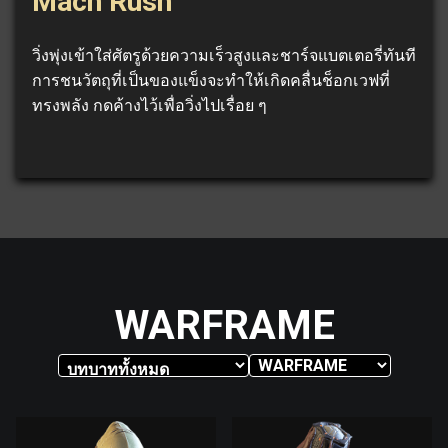
Mach Rush
วิ่งพุ่งเข้าใส่ศัตรูด้วยความเร็วสูงและชาร์จแบตเตอรี่ทันที
การชนวัตถุที่เป็นของแข็งจะทำให้เกิดคลื่นช็อกเวฟที่
ทรงพลัง กดค้างไว้เพื่อวิ่งไปเรื่อย ๆ
WARFRAME