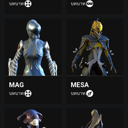
บทบาท:
บทบาท:
MAG
MESA
บทบาท:
บทบาท: