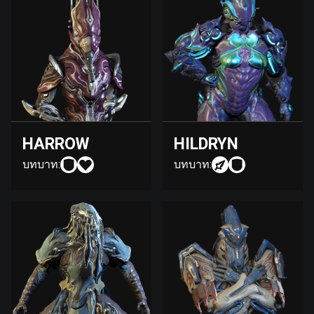
HARROW
HILDRYN
บทบาท:
บทบาท: