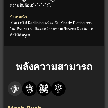
ความซับซ้อน:
ข้อแนะนำ
เมื่อเปิดใช้ Redlining พร้อมกับ Kinetic Plating การ
โจมตีระยะประชิดจะสร้างความเสียหายเพิ่มเติมและ
ทำให้ศัตรูเซ
พลังความสามารถ