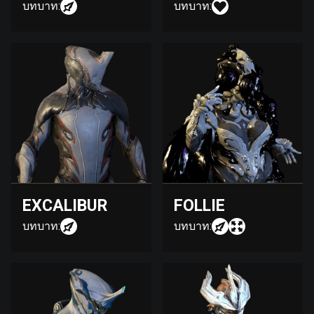
บทบาท:
บทบาท:
EXCALIBUR
FOLLIE
บทบาท:
บทบาท: