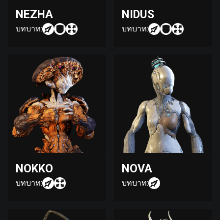
NEZHA
NIDUS
บทบาท:
บทบาท:
NOKKO
NOVA
บทบาท:
บทบาท: