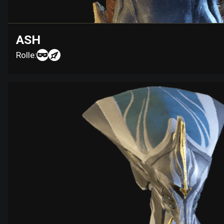
ASH
Rolle: