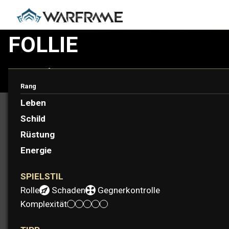
FOLLIE
Follie, der fröhliche und makabre Schattenmacher, erweckt
Tricks.
Rang
Leben
Schild
Rüstung
Energie
SPIELSTIL
Rolle:
Schaden
Gegnerkontrolle
Komplexität: