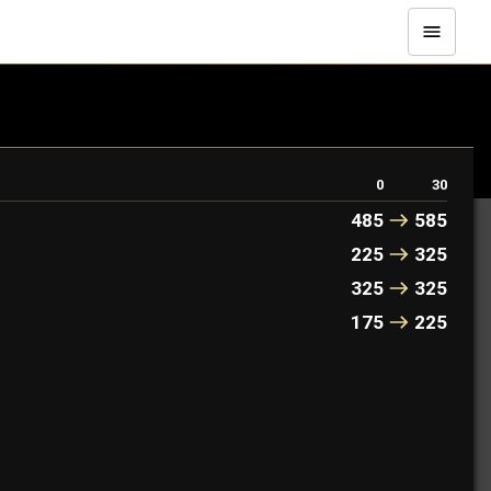
ndliche Horden mit einer Vielzahl vielseitiger Skizzen und
0
30
485
585
225
325
325
325
175
225