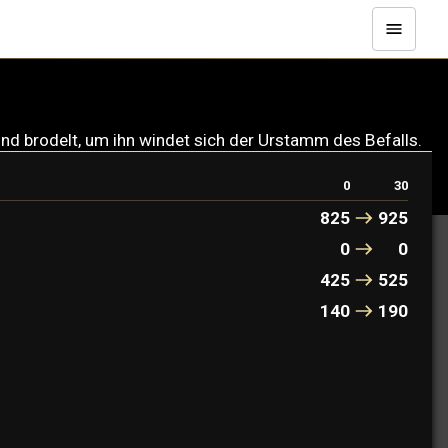
nd brodelt, um ihn windet sich der Urstamm des Befalls.
0
30
825
925
0
0
425
525
140
190