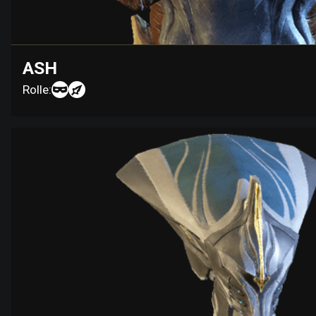
ASH
Rolle: