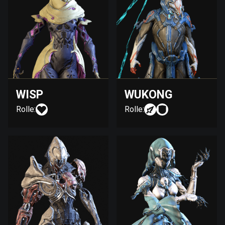
WISP
WUKONG
Rolle:
Rolle: