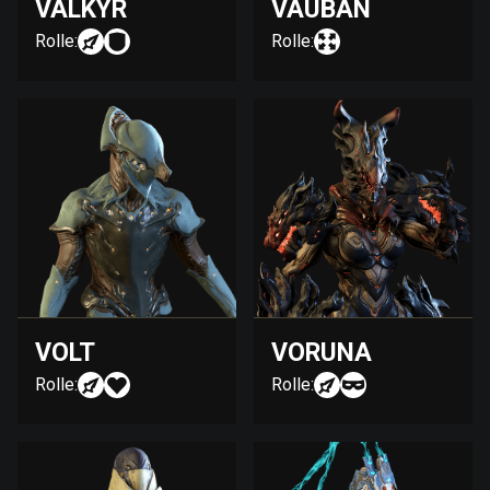
VALKYR
VAUBAN
Rolle:
Rolle:
VOLT
VORUNA
Rolle:
Rolle: