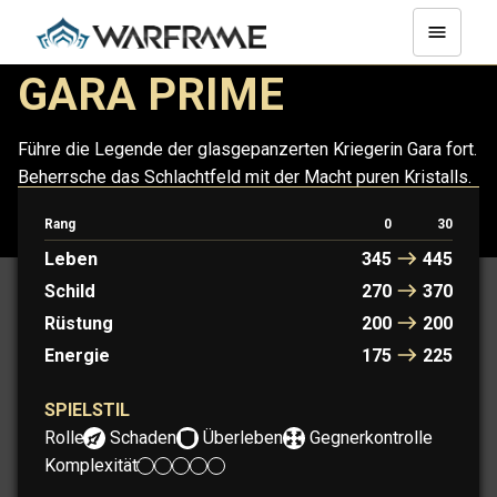
GARA PRIME
Führe die Legende der glasgepanzerten Kriegerin Gara fort.
Beherrsche das Schlachtfeld mit der Macht puren Kristalls.
Rang
0
30
GARA
GARA PRIME
Leben
345
445
Schild
270
370
Rüstung
200
200
Energie
175
225
SPIELSTIL
Rolle:
Schaden
Überleben
Gegnerkontrolle
Komplexität: