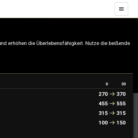
e und erhöhen die Überlebensfähigkeit. Nutze die beißende
0
30
270
370
455
555
315
315
100
150