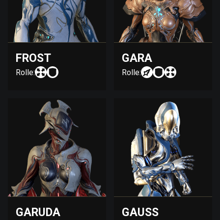
FROST
GARA
Rolle:
Rolle:
GARUDA
GAUSS