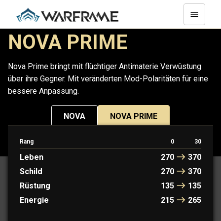
NOVA PRIME
Nova Prime bringt mit flüchtiger Antimaterie Verwüstung
über ihre Gegner. Mit veränderten Mod-Polaritäten für eine
bessere Anpassung.
NOVA
NOVA PRIME
Rang
0
30
PROTOFRAME: KAYA
Leben
270
370
Schild
270
370
Rüstung
135
135
Energie
215
265