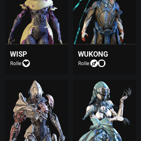
WISP
WUKONG
Rolle:
Rolle: