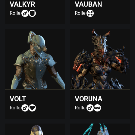
VALKYR
VAUBAN
Rolle:
Rolle:
VOLT
VORUNA
Rolle:
Rolle: