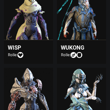
WISP
WUKONG
Rolle:
Rolle: