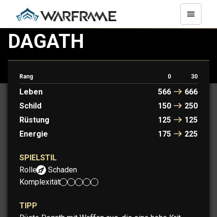
DAGATH
Unterschätze nie die Macht und den Zorn mürrischer Trauer.
Dagaths Bosheit verursacht hohen Schaden.
Rang
0
30
Leben
566
666
Schild
150
250
Rüstung
125
125
Energie
175
225
SPIELSTIL
Rolle:
Schaden
Komplexität:
TIPP