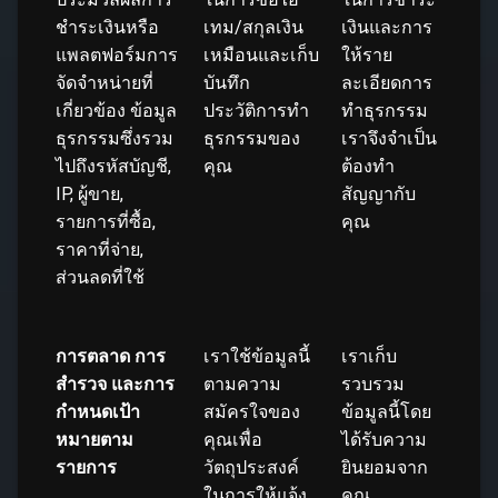
ชำระเงินหรือ
เทม/สกุลเงิน
เงินและการ
แพลตฟอร์มการ
เหมือนและเก็บ
ให้ราย
จัดจำหน่ายที่
บันทึก
ละเอียดการ
เกี่ยวข้อง ข้อมูล
ประวัติการทำ
ทำธุรกรรม
ธุรกรรมซึ่งรวม
ธุรกรรมของ
เราจึงจำเป็น
ไปถึงรหัสบัญชี,
คุณ
ต้องทำ
IP, ผู้ขาย,
สัญญากับ
รายการที่ซื้อ,
คุณ
ราคาที่จ่าย,
ส่วนลดที่ใช้
การตลาด การ
เราใช้ข้อมูลนี้
เราเก็บ
สำรวจ และการ
ตามความ
รวบรวม
กำหนดเป้า
สมัครใจของ
ข้อมูลนี้โดย
หมายตาม
คุณเพื่อ
ได้รับความ
รายการ
วัตถุประสงค์
ยินยอมจาก
ในการให้แจ้ง
คุณ