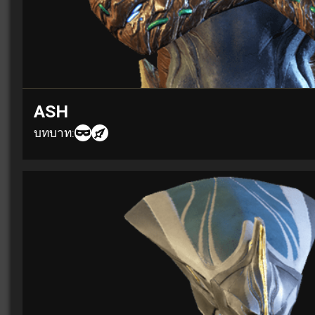
ASH
บทบาท: