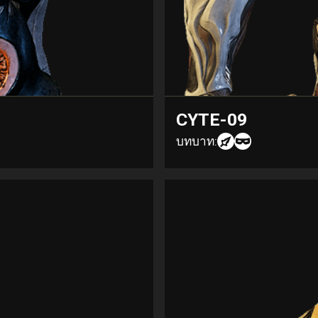
CYTE-09
บทบาท: