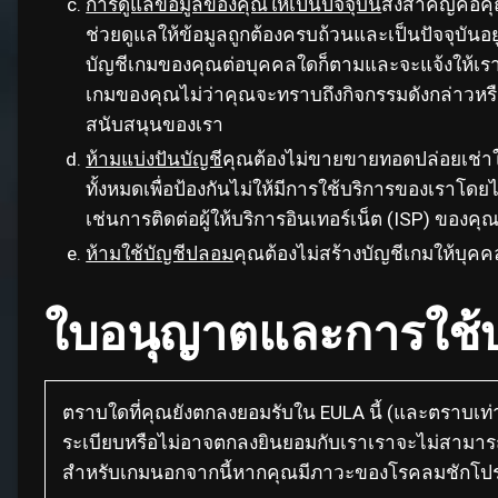
การดูแลข้อมูลของคุณให้เป็นปัจจุบัน
สิ่งสำคัญคือค
ช่วยดูแลให้ข้อมูลถูกต้องครบถ้วนและเป็นปัจจุบั
บัญชีเกมของคุณต่อบุคคลใดก็ตามและจะแจ้งให้เราท
เกมของคุณไม่ว่าคุณจะทราบถึงกิจกรรมดังกล่าวหรือ
สนับสนุนของเรา
ห้ามแบ่งปันบัญชี
คุณต้องไม่ขายขายทอดปล่อยเช่าใ
ทั้งหมดเพื่อป้องกันไม่ให้มีการใช้บริการของเราโ
เช่นการติดต่อผู้ให้บริการอินเทอร์เน็ต (ISP) ของคุ
ห้ามใช้บัญชีปลอม
คุณต้องไม่สร้างบัญชีเกมให้บุคคลอ
ใบอนุญาตและการใช้บ
ตราบใดที่คุณยังตกลงยอมรับใน EULA นี้ (และตราบเท่า
ระเบียบหรือไม่อาจตกลงยินยอมกับเราเราจะไม่สามา
สำหรับเกมนอกจากนี้หากคุณมีภาวะของโรคลมชักโป