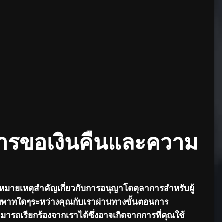
การขอเงินคืนและความ
ารหมายเหตุสำคัญเกี่ยวกับการอนุญาโตตุลาการสำหรับผู้
้อพิพาทใดๆระหว่างคุณกับเราผ่านทางขั้นตอนการ
ารถเรียกร้องจากเราได้ซึ่งอาจเกิดจากการที่คุณใช้