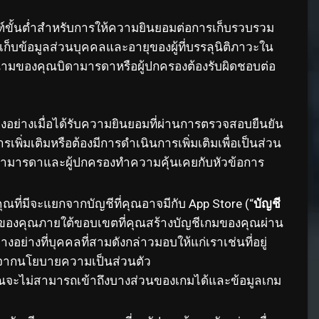
์ขั้นต่ำสำหรับการให้ความยินยอมต่อการเก็บรวบรวม
ข้อมูลส่วนบุคคลและอายุของผู้ที่บรรลุนิติภาวะใน
มของคุณบิดามารดาหรือผู้ปกครองต้องรับผิดชอบต่อ
งอย่างเมื่อได้รับความยินยอมที่ผ่านการตรวจสอบยืนยัน
เติมหรือต้องมีการดำเนินการเพิ่มเติมเพื่อเป็นส่วน
ดามารดาและผู้ปกครองทำความคุ้นเคยกับหัวข้อการ
ณที่มีจะแยกจากบัญชีที่คุณอาจมีกับ App Store (“
บัญชี
ีเมลของคุณภายใต้ขอบเขตที่คุณสร้างบัญชีเกมของคุณผ่าน
อย่างที่บุคคลที่สามดังกล่าวมอบให้แก่เราเช่นที่อยู่
ได้จากนโยบายความเป็นส่วนตัว
ณจะไม่สามารถเข้าถึงบางส่วนของเกมได้และข้อมูลเกม