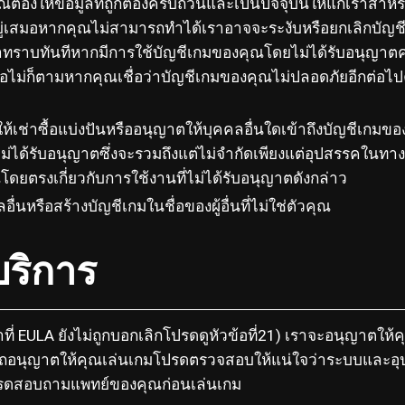
ุณต้องให้ข้อมูลที่ถูกต้องครบถ้วนและเป็นปัจจุบันให้แก่เราสำห
นอยู่เสมอหากคุณไม่สามารถทำได้เราอาจจะระงับหรือยกเลิกบั
ราบทันทีหากมีการใช้บัญชีเกมของคุณโดยไม่ได้รับอนุญาตคุณต้
ไม่ก็ตามหากคุณเชื่อว่าบัญชีเกมของคุณไม่ปลอดภัยอีกต่อไปคุ
ห้เช่าซื้อแบ่งปันหรืออนุญาตให้บุคคลอื่นใดเข้าถึงบัญชีเ
ดยไม่ได้รับอนุญาตซึ่งจะรวมถึงแต่ไม่จำกัดเพียงแต่อุปสรรคใ
ณโดยตรงเกี่ยวกับการใช้งานที่ไม่ได้รับอนุญาตดังกล่าว
ื่นหรือสร้างบัญชีเกมในชื่อของผู้อื่นที่ไม่ใช่ตัวคุณ
ริการ
ที่ EULA ยังไม่ถูกบอกเลิกโปรดดูหัวข้อที่21) เราจะอนุญาตใ
รถอนุญาตให้คุณเล่นเกมโปรดตรวจสอบให้แน่ใจว่าระบบและอุ
รดสอบถามแพทย์ของคุณก่อนเล่นเกม