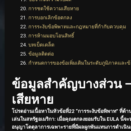
การชดใช้ความเสียหาย
การบอกเลิกข้อตกลง
การระงับข้อพิพาทและกฎหมายที่กำกับควบคุม
การห้ามมอบโอนสิทธิ์
บทเบ็ดเตล็ด
ข้อมูลติดต่อ
กำหนดการของข้อเพิ่มเติมในระดับภูมิภาคและข
ข้อมูลสำคัญบางส่วน
เสียหาย
โปรดอ่านเนื้อหาในหัวข้อที่22 “การระงับข้อพิพาท” ที่
เล่นในสหรัฐอเมริกา: เมื่อคุณตกลงยอมรับใน EULA นี้จ
อนุญาโตตุลาการเฉพาะรายที่มีผลผูกพันแทนการดำเนินการ