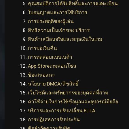
คุณสมบัติการได้รับสิทธิ์และการลงทะเบียน
ใบอนุญาตและการใช้บริการ
การประพฤติของผู้เล่น
สิทธิความเป็นเจ้าของ บริการ
สินค้าเสมือนจริงและสกุลเงินในเกม
การขอเงินคืน
การทดสอบแบบเบต้า
App Storeเกมคอนโซล
ข้อเสนอแนะ
นโยบาย DMCA/ลิขสิทธิ์
เว็บไซต์และทรัพยากรของบุคคลที่สาม
ค่าใช้จ่ายในการใช้ข้อมูลและอุปกรณ์มือถือ
บริการและการปรับเปลี่ยน EULA
การปฏิเสธการรับประกัน
ข้อจำกัดความรับผิด