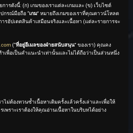
รดังนี้: (ก) เกมของเราแต่ละเกมและ (ข) เว็บไซต์
ปกรณ์มือถือ “
เกม
” หมายถึงเกมของเราที่คุณดาวน์โหลด
ร์การอัปเดตสินค้าเสมือนจริงและเนื้อหา (แต่ละรายการจะ
e.com
(“
ที่อยู่อีเมลของฝ่ายสนับสนุน
” ของเรา) คุณคง
ำเพื่อเป็นคำแนะนำเท่านั้นและไม่ได้ถือว่าเป็นส่วนหนึ่ง
ไม่ต้องทวนซ้ำเนื้อหาเดิมครั้งแล้วครั้งเล่าและเพื่อให้
รเพราะเราต้องให้คุณอ่านเนื้อหาในบริบทได้อย่าง