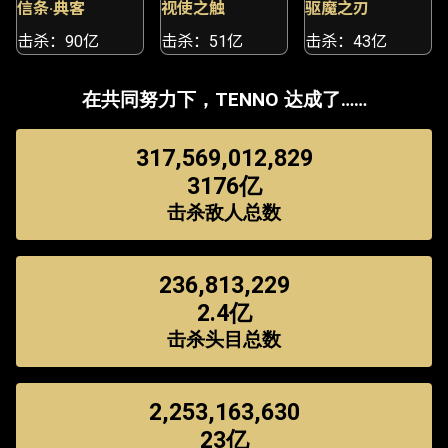
信条·典客
视使之触
驱魔之刃
击杀：90亿
击杀：51亿
击杀：43亿
在共同努力下，TENNO 达成了……
317,569,012,829
3176亿
击杀敌人总数
236,813,229
2.4亿
击杀头目总数
2,253,163,630
23亿