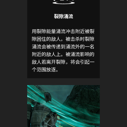
裂隙涌流
用裂隙能量涌流冲击附近被裂
隙困住的敌人。被击杀时裂隙
涌流会被传递到涌流外的一名
附近的敌人上。被涌流影响的
敌人若离开裂隙，将会引起一
个范围​​放逐。