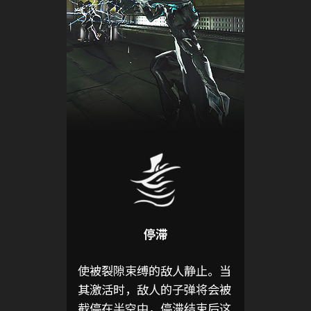
停滞
使被裂隙束缚的敌人静止。当
其激活时，敌人的子弹将会被
截停在半空中，停滞结束后这