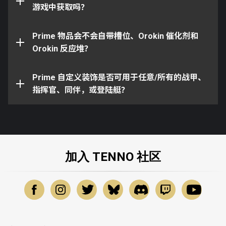
件，将会定期通过
游戏中获取吗？
Prime 重生
计划再次获得。
要武器或次要武器
所有库娃护甲均可用于任意库娃，但不可用于其
Prime 物品会不会自带槽位、Orokin 催化剂和
他同伴，例如库狛或守护
没错！
Orokin 反应堆？
所有 Liset 外观均可用于您的 Liset，但不可用
于其他登陆艇，例如 Mantis、Scimitar，或
Prime 自定义装饰是否可用于任意/所有的战甲、
Xiphos
指挥官、同伴，或登陆艇？
加入 TENNO 社区