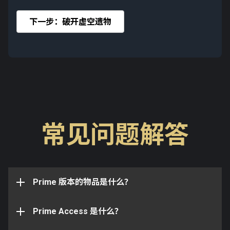
下一步：破开虚空遗物
是的，您可以进行以下升级：
将「武器」组合包升级至「Prime」组合包
将「武器」组合包升级至「完整」组合包
常见问题解答
Prime 战甲、武器、守卫或配件是技术的象征，因为它
将「武器」组合包和 Styanax Prime 配件包升级
Prime Access 计划包含以下专属物品：
们代表着 Orokin 时代的高度。与普通版本相比，Prime
至「完整」组合包
战甲通常会包含额外的极性槽，Prime 武器也拥有比普
将「Prime」组合包升级至「完整」组合包
Prime Access 是一个轮换计划，组合包内含在
专属的 Styanax Prime 浮印
通版本更出色的性能或其他优势。因为稀有，Prime 技
Warframe.com 上可供购买的最新的 Prime 战甲、
将「Prime」组合包和 Styanax Prime 配件包升
阵兵 Prime 披饰
术在整个星系中都令人垂涎。
Prime 版本的物品是什么？
Prime 配件、折扣白金，以及其它专属物品。通过
级至「完整」组合包
达斯 Prime 肩甲
Prime Access，无需花费时间铸造即可立即获取最新
将 Styanax Prime 配件包升级至「完整」组合包
达斯 Prime 胸甲
的 Prime 战甲和 Prime 装备。
Prime Access 是什么？
达斯 Prime 腿甲
请注意：从一个等级的组合包升级到下一个等级时，您