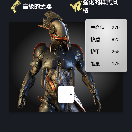
强化的样式风
高级的武器
格
生命值
270
护盾
825
护甲
265
能量
175