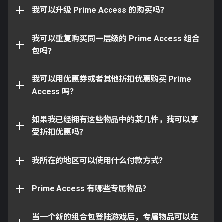
豪勇 & 崇敬 Prime 装饰
收到的白金为两个等级的组合包之间的白金差价。
我可以升级 Prime Access 的购买吗？
不，您无法重复购买同一层级的组合包。您可以升级您
90 天经验值加成
的 Prime Access 组合包，但是不能重复购买同一层级
90 天资源数量加成
的组合包。每个层级的 Prime Access 组合包仅限购买
我可以重复购买同一层级的 Prime Access 组合
除非有特殊说明，否则所有自定义装饰均可与游戏中的
一次。
包吗？
任何惯例实体一起使用，例如：
以下物品并非该计划的专属物品，并且玩家可以从游戏
中获取：
所有的战甲护甲、披饰、纹章等，均可用于任意
不可以，Prime Access 有其独立的定价机制，其他促
我可以用优惠券或者其他折扣优惠购买 Prime
战甲
销或优惠券并不适用。
Access 吗？
Styanax Prime
所有坠饰均可用于任意近战武器
圣英 Prime
所有的指挥官护甲和指挥官配件，均可用于任意
如果我已经拥有这些物品中的某几件，我可以享
阿索代 Prime
指挥官
您拥有的物品无法被替换、折现或转让。
受折扣优惠吗？
（可以在遗物中获取并制造的部件）
所有库娃护甲均可用于任意库娃
根据您所在地区的不同，您可以使用不同的付款方式。
这些选项与您在“购买白金”页面上看到的选项相同。
我所在的地区可以使用什么付款方式？
白金
然而，自定义装饰将不适用于任何非惯例实体，例如：
（可以在游戏内商店购买）
Prime Access 有哪些专属物品？
所有战甲护甲均可用于任意战甲，但不可用于指
挥官
此前在 Prime Access 中的 Prime 版本战甲、武器和配
当一个新的组合包登陆游戏后，专属物品可以在
所有坠饰均可用于任意近战武器，但不可用于主