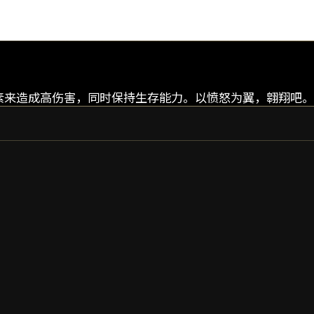
元素来造成高伤害，同时保持生存能力。以愤怒为翼，翱翔吧。
CHROMA
CHROMA PRIME