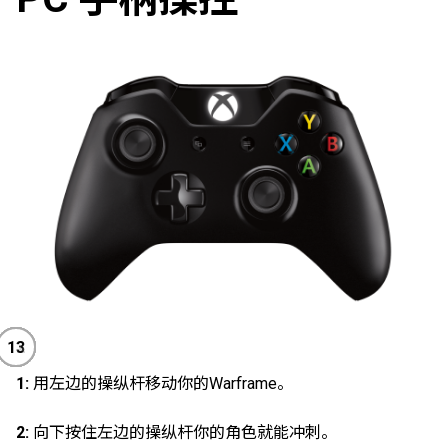
Warframe 的技能
进行一次快速的近战攻
你的武器换弹夹和执行背
顶键可以下蹲。行走时
武器时按住左扳机可以
你当前的主武器或者副
操纵杆你的角色就能冲
右邊的操縱桿來控制
键上按上键可以创建一
你的Warframe。
 Warframe 跳。
B中，它可以用来启动
开仓库储物柜，或者复
在手枪和长枪中切换。
滚动，在跑的时候按住
武器时按住左扳机可以
启技能菜单。
在使用近战武器时阻挡
10
11
12
13
1
2
3
4
5
6
7
8
9
会在你的感情表达和仓
。
1:
用左边的操纵杆移动你的Warframe。
2:
向下按住左边的操纵杆你的角色就能冲刺。