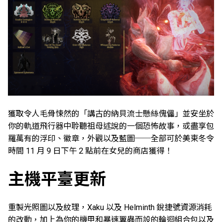
獲取令人毛骨悚然的「講古的納貝流士懸絲傀儡」並安坐於
你的軌道飛行器中聆聽祖母述說的一個恐怖故事，或盡享包
羅萬有的浮印、徽章，外觀以及藍圖──全部可於美東冬令
時間 11 月 9 日下午 2 點前在女兒的商店獲得！
主機平臺更新
重製光照圖以及紋理，Xaku 以及 Helminth 銳捷號資源消耗
的改動，加上為你的機甲和暴速翼蟲而設的輪迴組合包以及