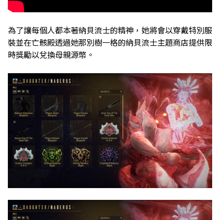
為了讓每個人都本著納貝流士的精神，她將會以穿戴特別服
裝並在亡骸殿透過她那別樹一格的納貝流士主題商店提供限
時獎勵以兌換母親源幣。