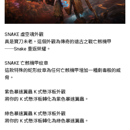
SNAKE 虛空魂外觀
真是寶刀未老。這個外觀為傳奇的遠古之戰亡骸機甲
──Snake 重返榮耀。
SNAKE 亡骸機甲紋章
這款特殊的蛇形紋章為任何亡骸機甲增加一種劇毒般的威
脅。
紫色暴速翼蟲 K 式懸浮板外觀
將你的 K 式懸浮板轉化為紫色暴速翼蟲。
綠色暴速翼蟲 K 式懸浮板外觀
將你的 K 式懸浮板轉化為綠色暴速翼蟲。