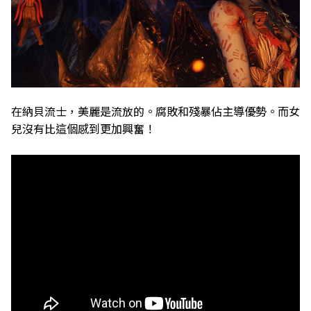
在納貝流士，美麗是流放的。腐敗和殘暴佔主導優勢。而女
兒沒有比這個感到更加興奮！