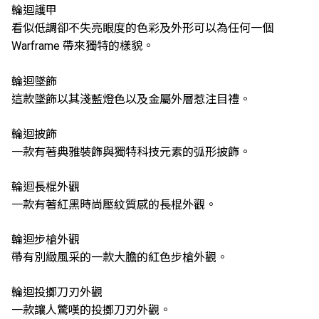
輪迴護甲
看似低調卻不失亮眼度的色彩及外形可以為任何一個
Warframe 帶來獨特的樣貌。
輪迴墜飾
這款墜飾以其淺藍燈色以及金屬外層惹注目禮。
輪迴披飾
一款有著典雅裝飾與獨特科技元素的弧形披飾。
輪迴長棍外觀
一款有著紅黑時尚壓紋質感的長棍外觀。
輪迴步槍外觀
帶有別緻風采的一款大膽的紅色步槍外觀。
輪迴投擲刀刃外觀
一款讓人驚嘆的投擲刀刃外觀。