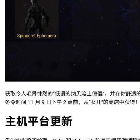
获取令人毛骨悚然的“低语的纳贝流士傀儡”，并在你舒适
冬令时间 11 月 9 日下午 2 点前，从“女儿”的商店中获得
主机平台更新