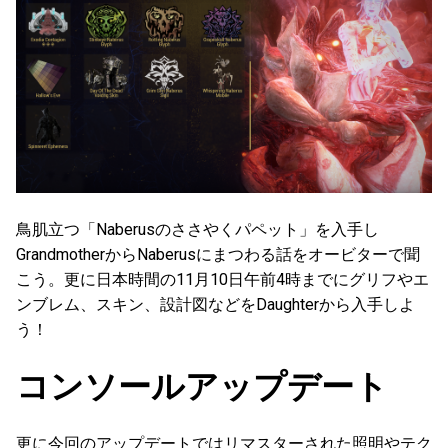
鳥肌立つ「Naberusのささやくパペット」を入手し
GrandmotherからNaberusにまつわる話をオービターで聞
こう。更に日本時間の11月10日午前4時までにグリフやエ
ンブレム、スキン、設計図などをDaughterから入手しよ
う！
コンソールアップデート
更に今回のアップデートではリマスターされた照明やテク