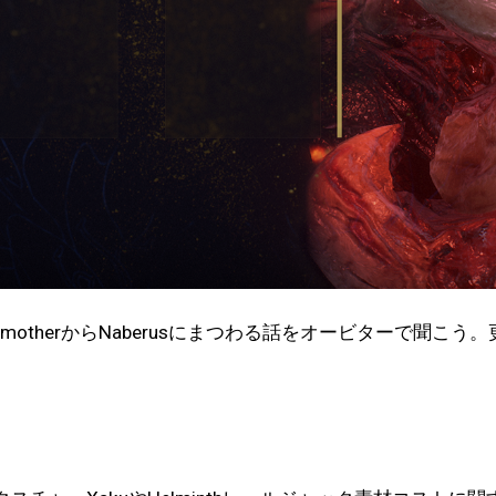
ndmotherからNaberusにまつわる話をオービターで聞こ