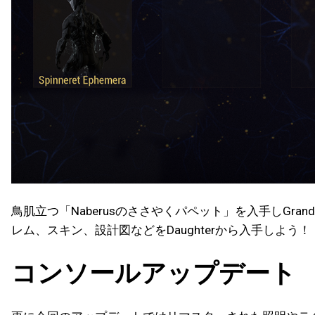
鳥肌立つ「Naberusのささやくパペット」を入手しGra
レム、スキン、設計図などをDaughterから入手しよう！
コンソールアップデート