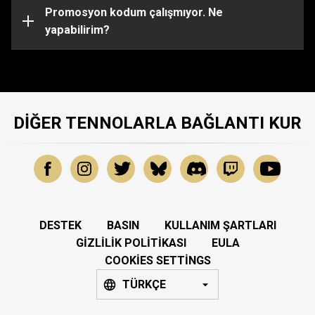
olabilir. Belirli konularda daha fazla yardım için lütfen
Promosyon kodum çalışmıyor. Ne
Destek Ekibi
yapabilirim?
ile iletişime geçin.
DIĞER TENNOLARLA BAĞLANTI KUR
DESTEK
BASIN
KULLANIM ŞARTLARI
GIZLILIK POLITIKASI
EULA
COOKIES SETTINGS
TÜRKÇE