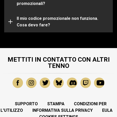
scelta.
promozionali?
Il tuo codice promozionale potrebbe essere già
scaduto o utilizzato. Per ulteriore assistenza su
problemi specifici, invia una richiesta al nostro
Il mio codice promozionale non funziona.
Team di
Support
Cosa devo fare?
.
METTITI IN CONTATTO CON ALTRI
TENNO
SUPPORTO
STAMPA
CONDIZIONI PER
L'UTILIZZO
INFORMATIVA SULLA PRIVACY
EULA
COOKIES SETTINGS