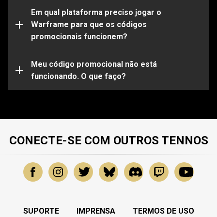
Observe que certos códigos funcionarão apenas em
determinadas plataformas. Certifique-se de entrar em
Em qual plataforma preciso jogar o
sua conta do Warframe vinculada à plataforma de sua
Warframe para que os códigos
escolha.
promocionais funcionem?
Seu código promocional pode já estar expirado ou já
ter sido utilizado. Para obter mais assistência sobre
problemas específicos, envie uma solicitação para
Meu código promocional não está
nossa
funcionando. O que faço?
Equipe de Suporte
.
CONECTE-SE COM OUTROS TENNOS
SUPORTE
IMPRENSA
TERMOS DE USO