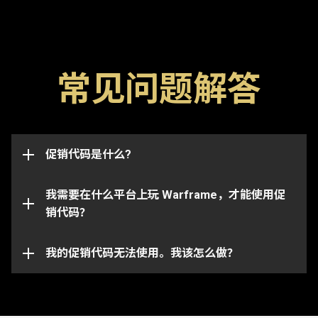
常见问题解答
促销代码是用于解锁游戏内物品，比如浮印、加成道具
以及武器的特殊代码。还请注意，代码通常都有有效期
限，一旦过期将无法使用。促销代码也可能与特定的账
这些促销代码可以成功兑换并且将物品发放到与你的
号绑定，并且仅适用于最初收到代码的账号。
促销代码是什么?
Warframe 账号所关联的任何平台。
请注意， 特定的代码只能在相对应的平台上使用。请
我需要在什么平台上玩 Warframe，才能使用促
确保你登录到与所选平台绑定的 Warframe 账号。
销代码？
你的促销代码可能已过期或已被使用。如需对具体问题
的进一步协助，请向我们的
我的促销代码无法使用。我该怎么做？
客服团队
提交请求。