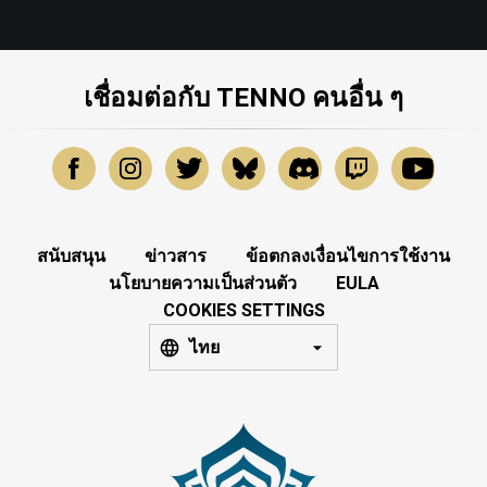
เชื่อมต่อกับ TENNO คนอื่น ๆ
สนับสนุน
ข่าวสาร
ข้อตกลงเงื่อนไขการใช้งาน
นโยบายความเป็นส่วนตัว
EULA
COOKIES SETTINGS
ไทย