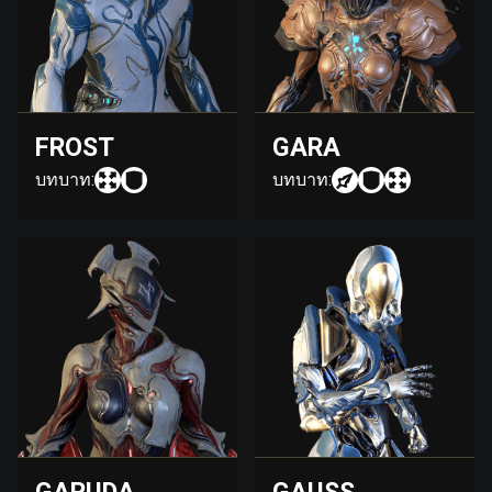
FROST
GARA
บทบาท:
บทบาท: