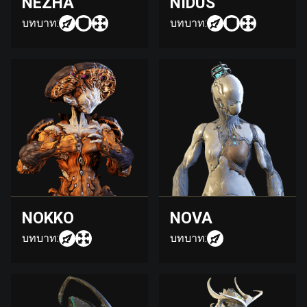
NEZHA
NIDUS
บทบาท:
บทบาท:
NOKKO
NOVA
บทบาท:
บทบาท: