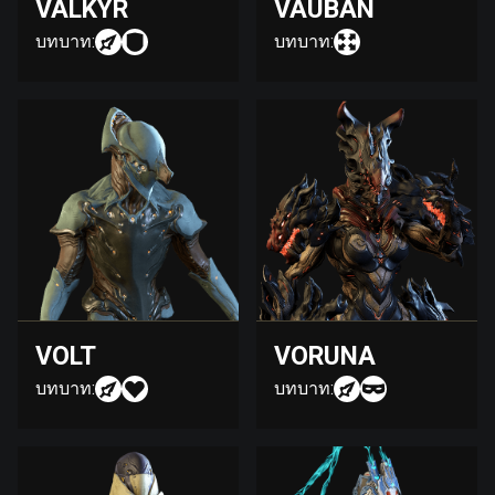
VALKYR
VAUBAN
บทบาท:
บทบาท:
VOLT
VORUNA
บทบาท:
บทบาท: