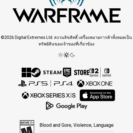
©2026 Digital Extremes Ltd. สงวนลิขสิทธิ์ เครื่องหมายการค้าทั้งหมดเป็น
ทรัพย์สินของเจ้าของที่เกี่ยวข้อง
Blood and Gore, Violence, Language