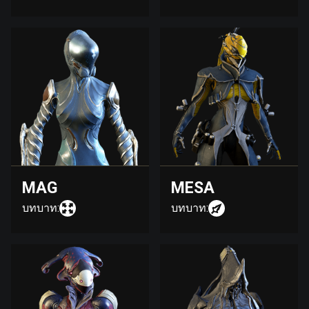
MAG
MESA
บทบาท:
บทบาท: