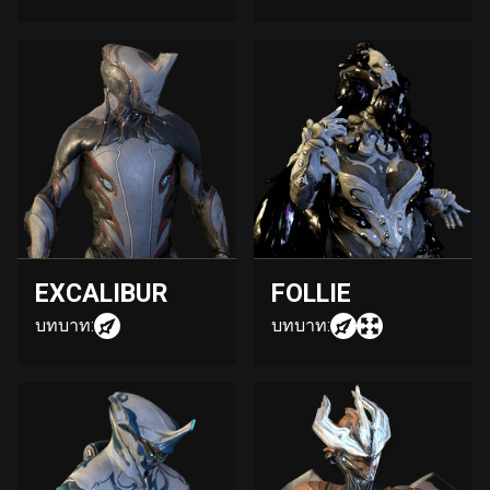
EXCALIBUR
FOLLIE
บทบาท:
บทบาท: