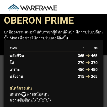
OBERON PRIME
ปกป้องความสมดุลไปกับราชาผู้พิทักษ์ผืนป่า มีการปรับเปลี่ยน
ขั้ว Mod เพื่อช่วยให้การปรับแต่งดียิ่งขึ้น
อันดับ
0
30
OBERON
OBERON PRIME
พลังชีวิต
365
465
โล่
270
370
เกราะ
450
450
พลังงาน
215
265
สไตล์การเล่น
บทบาท:
ฝ่ายสนับสนุน
ความซับซ้อน: