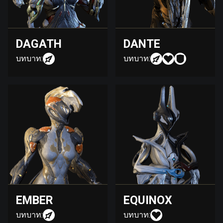
DAGATH
DANTE
บทบาท:
บทบาท:
EMBER
EQUINOX
บทบาท:
บทบาท: