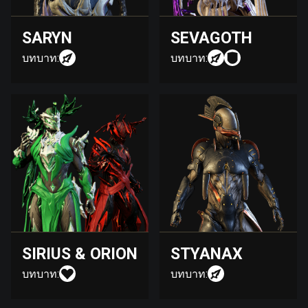
SARYN
SEVAGOTH
บทบาท:
บทบาท:
SIRIUS & ORION
STYANAX
บทบาท:
บทบาท: