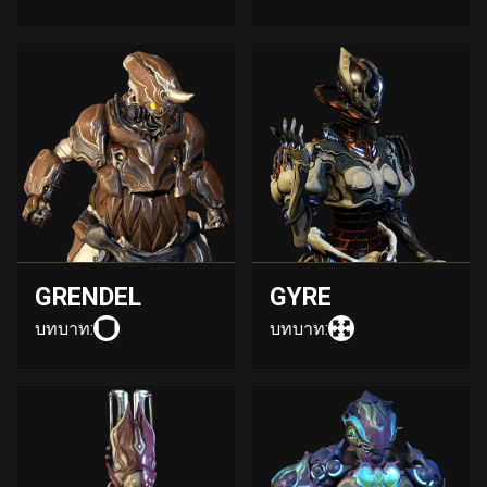
GRENDEL
GYRE
บทบาท:
บทบาท: