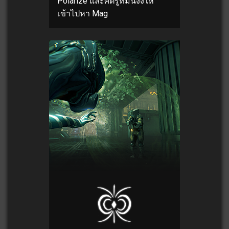
Polarize และศัตรูที่มึนงงให้
เข้าไปหา Mag