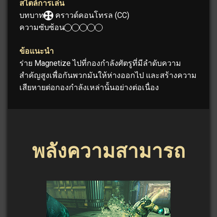
สไตล์การเล่น
บทบาท:
คราวด์คอนโทรล (CC)
ความซับซ้อน:
ข้อแนะนำ
ร่าย Magnetize ไปที่กองกำลังศัตรูที่มีลำดับความ
สำคัญสูงเพื่อกันพวกมันให้ห่างออกไป และสร้างความ
เสียหายต่อกองกำลังเหล่านั้นอย่างต่อเนื่อง
พลังความสามารถ