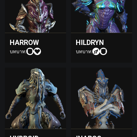
HARROW
HILDRYN
บทบาท:
บทบาท: