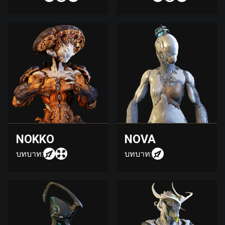
NOKKO
NOVA
บทบาท:
บทบาท: