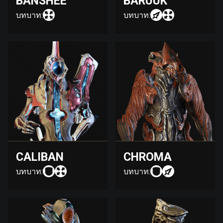
BANSHEE
BARUUK
บทบาท:
บทบาท:
CALIBAN
CHROMA
บทบาท:
บทบาท: