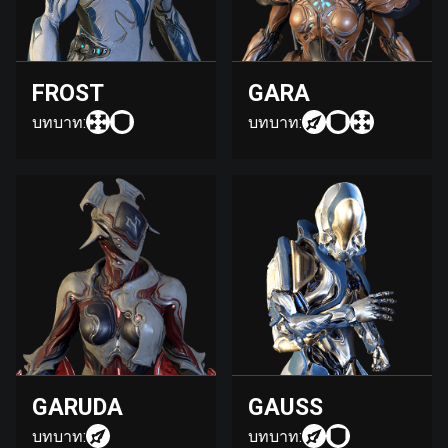
FROST
GARA
บทบาท:
บทบาท:
GARUDA
GAUSS
บทบาท:
บทบาท: