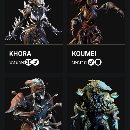
KHORA
KOUMEI
บทบาท:
บทบาท: