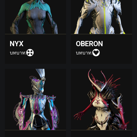
NYX
OBERON
บทบาท:
บทบาท: