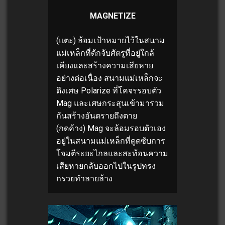
MAGNETIZE
(แตะ) ล้อมเป้าหมายไว้ในสนาม
แม่เหล็กที่ดักจับศัตรูที่อยู่ใกล้
เคียงและสร้างความเสียหาย
อย่างต่อเนื่อง สนามแม่เหล็กจะ
ดึงเศษ Polarize ที่โคจรรอบตัว
Mag และเศษกระสุนเข้ามารวม
กันสร้างอันตรายถึงตาย
(กดค้าง) Mag จะล้อมรอบตัวเอง
อยู่ในสนามแม่เหล็กที่ดูดซับการ
โจมตีระยะไกลและสะท้อนความ
เสียหายกลับออกไปในรูปทรง
กรวยทำลายล้าง