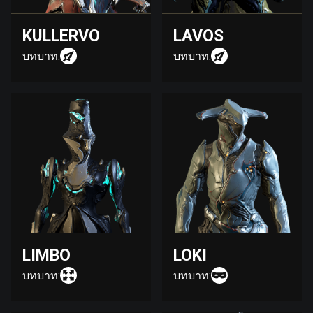
KULLERVO
LAVOS
บทบาท:
บทบาท:
LIMBO
LOKI
บทบาท:
บทบาท: