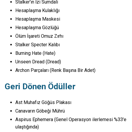
Stalker'ın İzi Sumdali
Hesaplaşma Kulaklığı
Hesaplaşma Maskesi
Hesaplaşma Gözlüğü
Ölüm İşareti Omuz Zırhı
Stalker Specter Kalıbı
Burning Hate (Hate)
Unseen Dread (Dread)
Archon Parçaları (Renk Başına Bir Adet)
Geri Dönen Ödüller
Ast Muhafız Göğüs Plakası
Canavarın Göbeği Mührü
Aspirus Ephemera (Genel Operasyon ilerlemesi %33'e
ulaştığında)