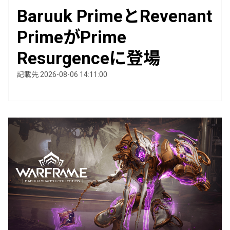
Baruuk PrimeとRevenant
PrimeがPrime
Resurgenceに登場
記載先 2026-08-06 14:11:00