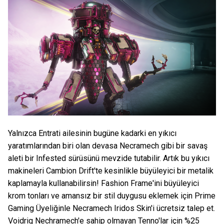
Yalnızca Entrati ailesinin bugüne kadarki en yıkıcı
yaratımlarından biri olan devasa Necramech gibi bir savaş
aleti bir Infested sürüsünü mevzide tutabilir. Artık bu yıkıcı
makineleri Cambion Drift'te kesinlikle büyüleyici bir metalik
kaplamayla kullanabilirsin! Fashion Frame'ini büyüleyici
krom tonları ve amansız bir stil duygusu eklemek için Prime
Gaming Üyeliğinle Necramech Iridos Skin'i ücretsiz talep et.
Voidrig Nechramech'e sahip olmayan Tenno'lar için %25