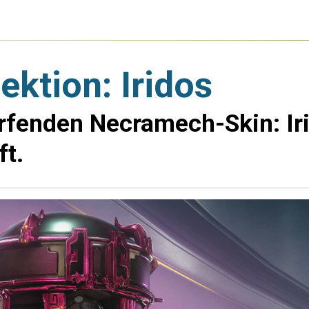
ktion: Iridos
enden Necramech-Skin: Irid
t.