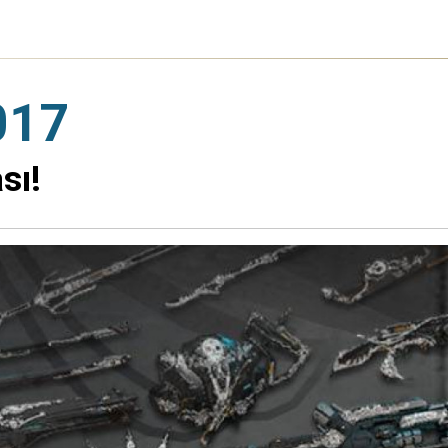
017
sı!