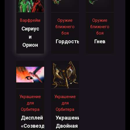
Варфрейм
Оружие
Оружие
ближнего
ближнего
Сириус
боя
боя
и
Гордость
Гнев
Орион
Украшение
Украшение
для
для
Орбитера
Орбитера
Дисплей
Украшение:
«Созвездия:
Двойная