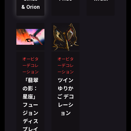
& Orion
オービタ
オービタ
ーデコレ
ーデコレ
ーション
ーション
「翡翠
ツイン
の影：
ゆりか
星座」
ご デコ
フュー
レーシ
ジョン
ョン
ディス
プレイ