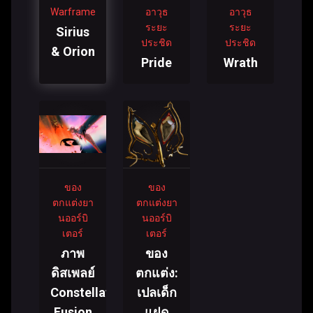
Warframe
อาวุธ
อาวุธ
ระยะ
ระยะ
Sirius
ประชิด
ประชิด
& Orion
Pride
Wrath
ของ
ของ
ตกแต่งยา
ตกแต่งยา
นออร์บิ
นออร์บิ
เตอร์
เตอร์
ภาพ
ของ
ดิสเพลย์
ตกแต่ง:
Constellations
เปลเด็ก
Fusion
แฝด