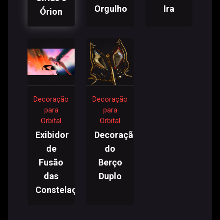
Orgulho
Ira
Órion
Decoração
Decoração
para
para
Orbital
Orbital
Exibidor
Decoração
de
do
Fusão
Berço
das
Duplo
Constelações