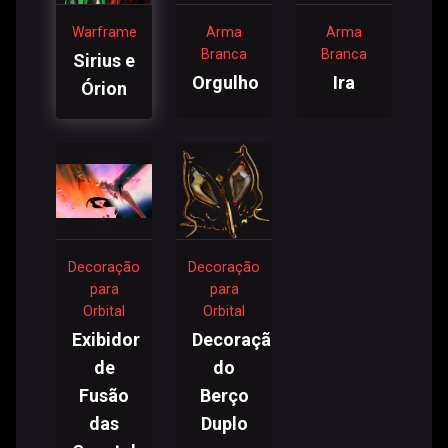
Warframe
Arma
Arma
Branca
Branca
Sirius e
Orgulho
Ira
Órion
Decoração
Decoração
para
para
Orbital
Orbital
Exibidor
Decoração
de
do
Fusão
Berço
das
Duplo