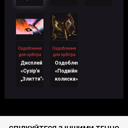
Оздоблення
Оздоблення
для орбітра
для орбітра
Дисплей
Оздоблення:
«Сузір'я
«Подвійна
„Злиття"»
колиска»