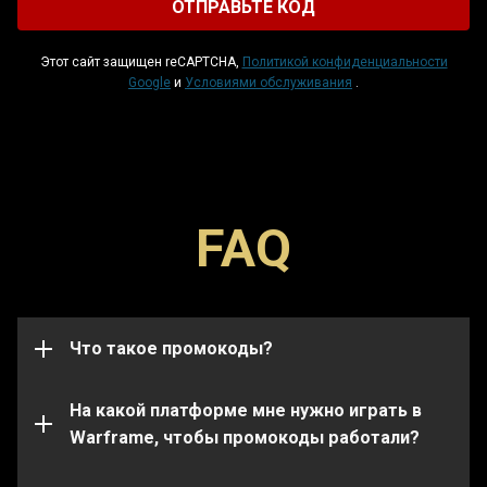
Этот сайт защищен reCAPTCHA,
Политикой конфиденциальности
Google
и
Условиями обслуживания
.
Промокоды — это специальные коды, которые
делают доступными некоторые внутриигровые
предметы, такие как глифы, ускорители или
оружие. Пожалуйста, обратите внимание, что коды
Эта страница промокодов позволяет вам успешно
обычно имеют срок действия и перестают
активировать и получать предметы на всех
FAQ
работать после его истечения. Промокоды также
платформах, к которым подключена ваша учётная
могут быть привязаны к определенным учётным
запись Warframe.
записям и работать только для тех учётных
записей, которым код был первоначально
Имейте в виду, что некоторые коды будут
отправлен.
Что такое промокоды?
работать только для определенных платформ.
Убедитесь, что вы вошли под учётной записью
Возможно, срок действия вашего промокода уже
Warframe, связанную с выбранной вами
На какой платформе мне нужно играть в
истек или он уже был использован. Для получения
платформой.
Warframe, чтобы промокоды работали?
дополнительной помощи по конкретным
вопросам, пожалуйста, отправьте запрос в нашу