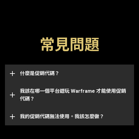
常見問題
促銷代碼是解鎖遊戲內物品（如浮印，加成或武器）的
特殊代碼。請留意代碼一般有一個過期日期，一旦過期
後便無法使用。促銷代碼也可能與特定帳戶已連結並僅
此促銷代碼頁面將成功兌換並發送物品到與你
適用於代碼最初發送到的帳戶上。
什麼是促銷代碼？
Warframe 帳戶已連結的任何一個平台上。
請注意某些代碼僅適用於某些平台上。請確保你登入到
我該在哪一個平台遊玩 Warframe 才能使用促銷
跟你所選平台已連結的 Warframe 帳戶。
代碼？
你的促銷代碼有可能已經過期或是被兌換過了。如需在
特定問題上進一步的協助，請向我們的
客戶服務團隊
提交問題單。
我的促銷代碼無法使用。我該怎麼做？