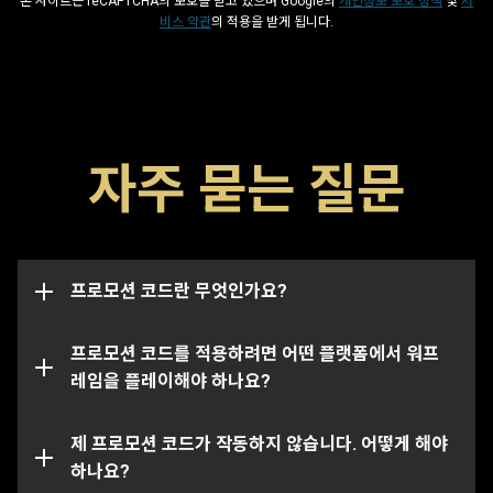
본 사이트는 reCAPTCHA의 보호를 받고 있으며 Google의
개인정보 보호 정책
및
서
비스 약관
의 적용을 받게 됩니다.
프로모션 코드는 글리프, 부스터 및 무기와 같은 게임 내 아
자주 묻는 질문
이템을 해금할 수 있는 특수 코드입니다. 코드에는 일반적
으로 해당 날짜까지 사용할 수 있는 만료일이 존재하며 만
이 프로모션 코드 페이지에서는 여러분의 워프레임 계정이
료일이 지날 시 작동하지 않습니다. 프로모션 코드는 특정
연결된 모든 플랫폼에서의 아이템을 성공적으로 수령 및
계정에 한정으로 연결될 수도 있으며, 이 경우 본래 코드가
지급할 수 있습니다.
전송된 계정에서만 작동됩니다.
프로모션 코드란 무엇인가요?
특정 코드의 경우 특정 플랫폼에서만 사용하실 수 있는 점
참조해주시기 바랍니다. 여러분이 선택한 플랫폼에 연결된
프로모션 코드를 적용하려면 어떤 플랫폼에서 워프
계정에 올바르게 로그인되어 있는지 꼭 확인해주세요.
레임을 플레이해야 하나요?
해당 프로모션 코드는 이미 사용되었거나 만료되었을 수도
있습니다. 특정 문제에 대한 추가 지원이 필요하신 경우,
제 프로모션 코드가 작동하지 않습니다. 어떻게 해야
서
포트 팀
하나요?
에 문의를 제출해주세요.