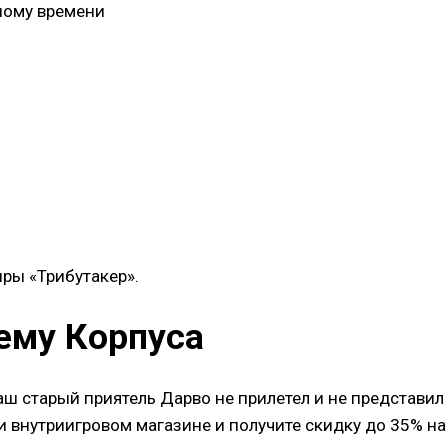
чному времени
иры «Трибутакер».
ему Корпуса
аш старый приятель Дарво не прилетел и не представ
 внутриигровом магазине и получите скидку до 35% на 