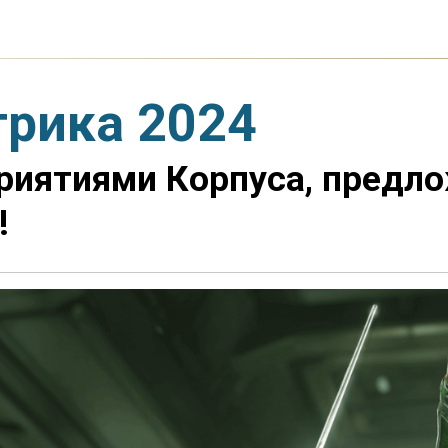
трика 2024
приятиями Корпуса, предл
!