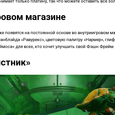
инимает только платину, так что можете оставить все з
ровом магазине
 появятся на постоянной основе во внутриигровом ма
анблэйда «Равурекс», цветовую палитру «Нармер», глиф
моса» для всех, кто хочет улучшить свой Фэшн Фрейм.
истник»