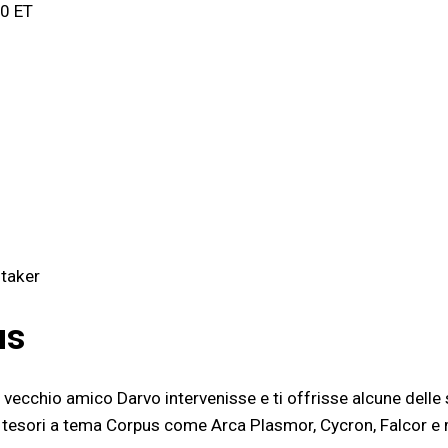
00 ET
utaker
us
vecchio amico Darvo intervenisse e ti offrisse alcune delle s
 tesori a tema Corpus come Arca Plasmor, Cycron, Falcor e mo