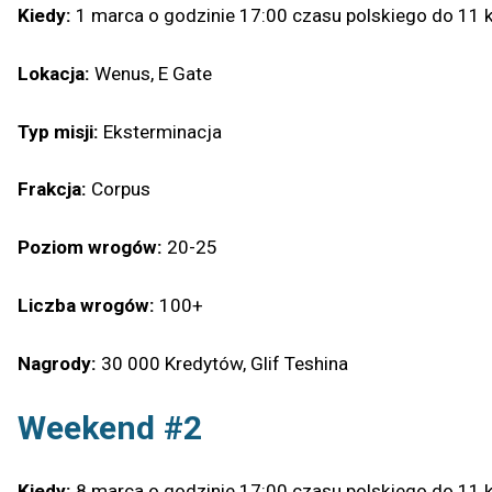
Kiedy:
1 marca o godzinie 17:00 czasu polskiego do 11 
Lokacja:
Wenus, E Gate
Typ misji:
Eksterminacja
Frakcja:
Corpus
Poziom wrogów:
20-25
Liczba wrogów:
100+
Nagrody:
30 000 Kredytów, Glif Teshina
Weekend #2
Kiedy:
8 marca o godzinie 17:00 czasu polskiego do 11 