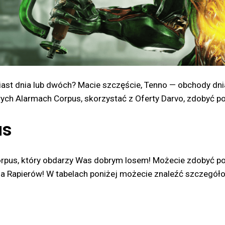
miast dnia lub dwóch? Macie szczęście, Tenno — obchody dn
ch Alarmach Corpus, skorzystać z Oferty Darvo, zdobyć pow
us
us, który obdarzy Was dobrym losem! Możecie zdobyć powra
la Rapierów! W tabelach poniżej możecie znaleźć szczegółow